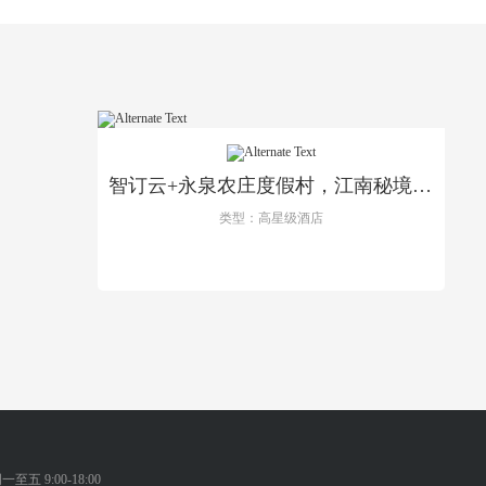
智订云+永泉农庄度假村，江南秘境~指尖触碰
类型：高星级酒店
一至五 9:00-18:00