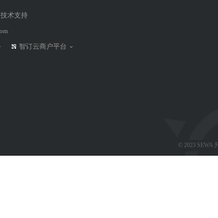
技术支持
智订云+永泉农庄度假村，江南秘境~指尖触碰
com
类型：高星级酒店
智订云商户平台
智订云为永泉员工及会员生成专属的推广码，扫
码绑定客户，长期获利，奖金即时到账，激发员
工服务热情，提高客人满意度，客户复购率增加
进而提升营业额
了解详情
© 2023 SEW