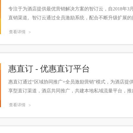
专注于为酒店提供最优营销解决方案的智订云，自2018年
直销渠道。智订云通过全员激励系统，配合不断升级扩展的
积分兑换、充值有礼、预售券、商城等营销手段，持续转化
查看详情
>
本订单，逐渐降低对OTA渠道的依赖，同时让客人获得更优
惠直订 - 优惠直订平台
惠直订通过“区域协同推广+全员激励营销”模式，为酒店提
享型直订渠道，酒店共同推广，共建本地私域流量平台，推
销成本，提高整体收益。平台深度对接PMS系统，通过分
查看详情
>
和管理效率。