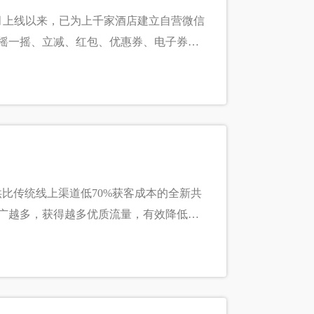
3月上线以来，已为上千家酒店建立自营微信
摇一摇、立减、红包、优惠券、电子券、
线上线下客人成为会员，让酒店获得低成
的服务体验。
供比传统线上渠道低70%获客成本的全新共
广越多，获得越多优质流量，有效降低营
群运营，快速激活转化线下会员，提升营销